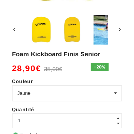
chevron_left
chevron_right
Foam Kickboard Finis Senior
28,90€
35,00€
Couleur
Quantité