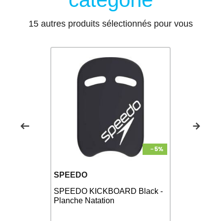
15 autres produits sélectionnés pour vous
ZEROD
SPEEDO
Pull Kick 
 Yellow -
SPEEDO KICKBOARD Black -
Planche & 
Planche Natation
natation