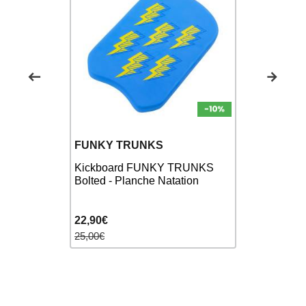
FUNKY TRUNKS
FUNKY
EROD Pink
Kickboard FUNKY TRUNKS
Kickboard
Bolted - Planche Natation
- Planche 
22,90€
22,90€
25,00€
26,00€