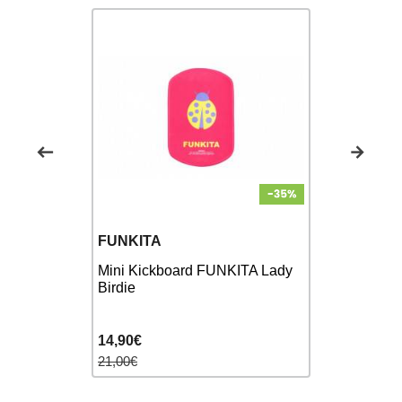
FUNKITA
FINIS
 - Planche
Mini Kickboard FUNKITA Lady
Foam Kickb
Birdie
14,90€
28,90€
21,00€
35,00€