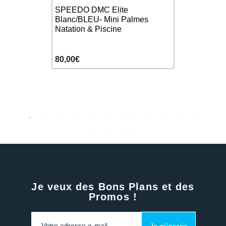
INK - Mini
Tyr FLEXFI
SPEEDO DMC Elite
iscine
Natation
Blanc/BLEU- Mini Palmes
Natation & Piscine
36,90€
80,00€
42,00€
Je veux des Bons Plans et des
Promos !
Je m'inscris