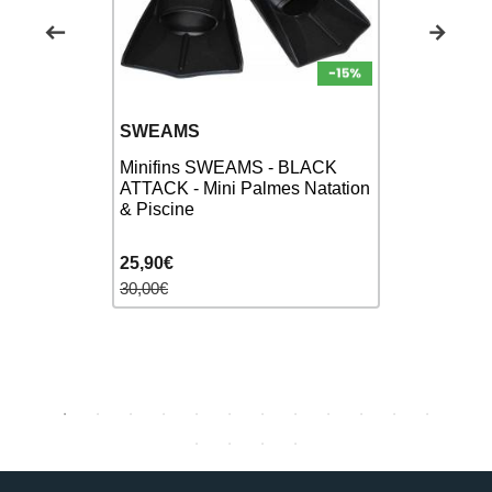
SWEAMS
FINIS
Minifins SWEAMS - BLACK
FINIS Posit
Palmes
ATTACK - Mini Palmes Natation
Palmes po
& Piscine
25,90€
44,90€
30,00€
55,00€