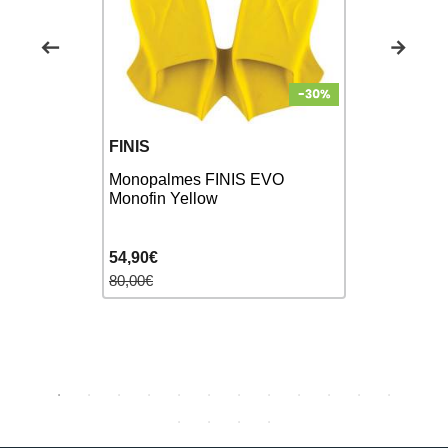
FINIS
SWEAMS
r
Monopalmes FINIS EVO
CoreFins 
lmes
Monofin Yellow
Palmes Nat
54,90€
27,90€
80,00€
35,00€