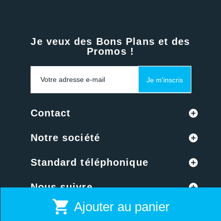
Je veux des Bons Plans et des
Promos !
Je m'inscris
Contact
Notre société
Standard téléphonique
Nous suivre
shopping_cart
Ajouter au panier