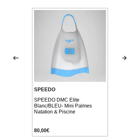
SWEAMS
SPEEDO
Minifins 
Powerfin
SPEEDO DMC Elite
ATTACK - M
Blanc/BLEU- Mini Palmes
& Piscine
Natation & Piscine
25,90€
80,00€
30,00€