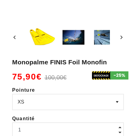
chevron_left
chevron_right
Monopalme FINIS Foil Monofin
75,90€
100,00€
Pointure
Quantité