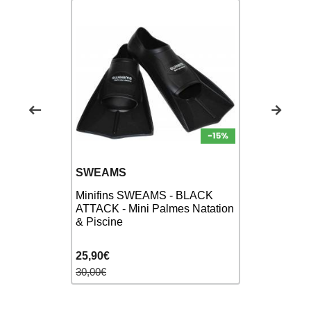
SWEAMS
SWEAMS
Minifins SWEAMS - BLACK
Minifins 
Palmes
ATTACK - Mini Palmes Natation
GREEN - M
& Piscine
& Piscine
25,90€
25,90€
30,00€
30,00€