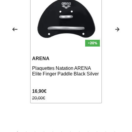
ARENA
FINIS
Tyr
Plaquettes Natation ARENA
Plaquettes
E
Elite Finger Paddle Black Silver
Manta Pad
S
16,90€
26,90€
20,00€
32,00€