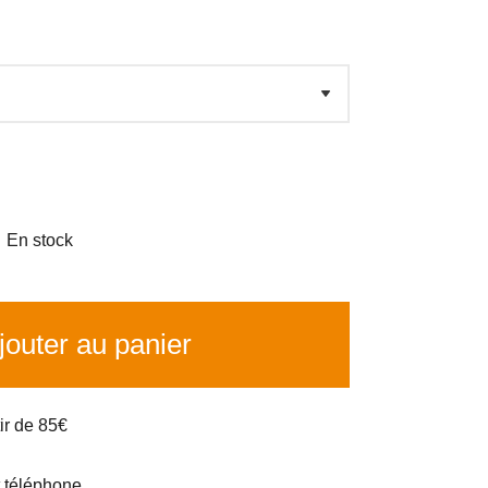

En stock
outer au panier
tir de 85€
t téléphone