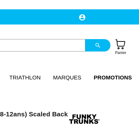
account_circle
Mon compte
search
Panier
TRIATHLON
MARQUES
PROMOTIONS
-12ans) Scaled Back