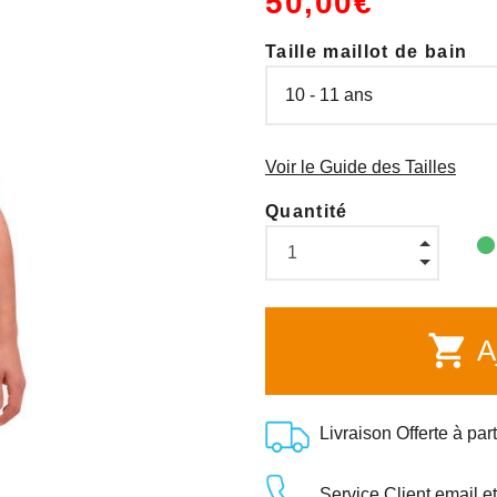
50,00€
Taille maillot de bain
Voir le Guide des Tailles
Quantité
shopping_cart
Aj
Livraison Offerte à par
Service Client email e