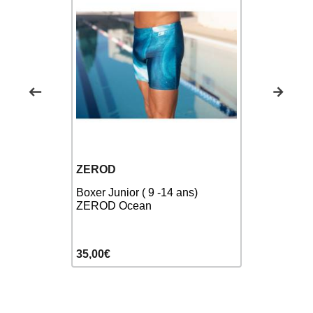
FUNKY T
ZEROD
-14ans)
Funky Trun
mer
Boxer Junior ( 9 -14 ans)
Colour - S
ZEROD Ocean
garçon
35,00€
32,00€