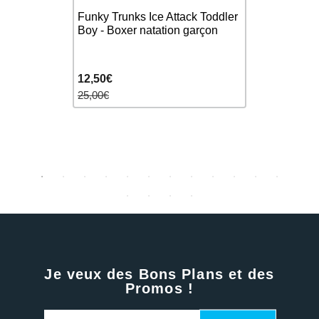
Funky Trunks Ice Attack Toddler
s) Big
FUNKY TR
Boy - Boxer natation garçon
Boxer
Happy Hid
- Boxer Na
12,50€
32,00€
25,00€
Je veux des Bons Plans et des
Promos !