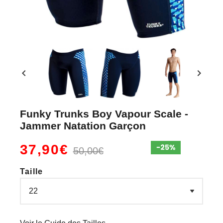
chevron_left
chevron_right
Funky Trunks Boy Vapour Scale -
Jammer Natation Garçon
37,90€
50,00€
Taille