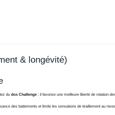
ment & longévité)
e
itez du
dos Challenge
: il favorise une meilleure liberté de rotation d
isance des battements et limite les sensations de tiraillement au niv