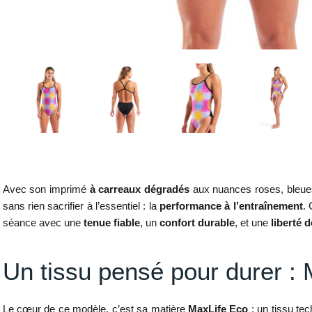
Avec son imprimé
à carreaux dégradés
aux nuances roses, bleues
sans rien sacrifier à l’essentiel : la
performance à l’entraînement
. 
séance avec une
tenue fiable
, un
confort durable
, et une
liberté
Un tissu pensé pour durer : 
Le cœur de ce modèle, c’est sa matière
MaxLife Eco
: un tissu te