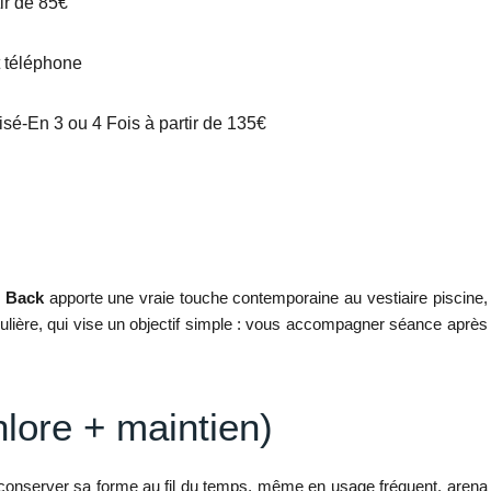
tir de 85€
t téléphone
é-En 3 ou 4 Fois à partir de 135€
e Back
apporte une vraie touche contemporaine au vestiaire piscine,
gulière, qui vise un objectif simple : vous accompagner séance après
lore + maintien)
conserver sa forme au fil du temps, même en usage fréquent. arena