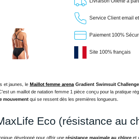
Livraison Offerte à par
Service Client email e
Paiement 100% Sécuris
Site 100% français
 et jaunes, le
Maillot femme
arena
Gradient Swimsuit Challeng
C’est un maillot de natation femme 1 pièce conçu pour la pratique ré
 de mouvement
qui se ressent dès les premières longueurs.
MaxLife Eco (résistance au ch
chnique développé pour offrir une
résistance maximale au chlore
et 