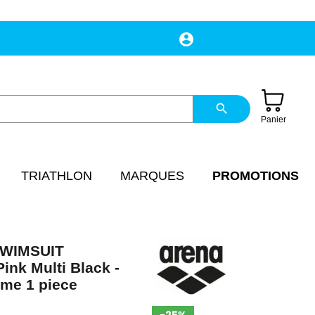
account_circle
Mon compte
search
Panier
TRIATHLON
MARQUES
PROMOTIONS
WIMSUIT
k Multi Black -
mme 1 piece