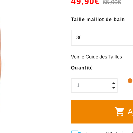
49,90€
65,00€
Taille maillot de bain
Voir le Guide des Tailles
Quantité
shopping_cart
Aj