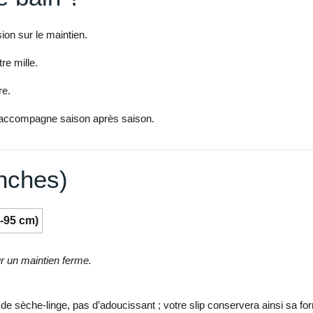
n sur le maintien.
re mille.
re.
us accompagne saison après saison.
anches)
-95 cm)
ur un maintien ferme.
e sèche-linge, pas d’adoucissant ; votre slip conservera ainsi sa form