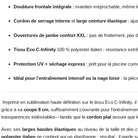
Doublure frontale intégrale
: maintien irréprochable, même l
Cordon de serrage interne
et
large ceinture élastique
: aju
Ouvertures de jambe confort XXL
: pas de frottement, pas d
Tissu Eco C-Infinity
100 % polyester italien : résistance extr
Protection UV + séchage express
: prêt pour la piscine com
Idéal pour l’entraînement intensif ou la nage loisir
: la pièc
Imprimé en sublimation haute définition sur le tissu Eco C-Infinity, 
grâce à sa
coupe 8 cm
, suffisamment couvrante pour l’entraînement
transparences indésirables—tandis que le
cordon plat
assure que l
Avec ses
larges bandes élastiques
au niveau de la taille et des
polyester italien
ne contient aucun élasthanne ; résultat : il garde