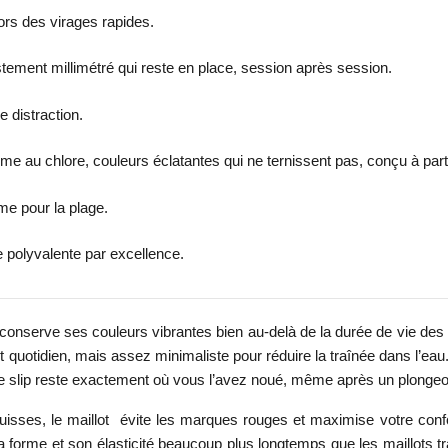
ors des virages rapides.
stement millimétré qui reste en place, session après session.
e distraction.
ême au chlore, couleurs éclatantes qui ne ternissent pas, conçu à parti
me pour la plage.
e polyvalente par excellence.
il conserve ses couleurs vibrantes bien au-delà de la durée de vie des
 quotidien, mais assez minimaliste pour réduire la traînée dans l’eau
e slip reste exactement où vous l’avez noué, même après un plongeo
 cuisses, le maillot évite les marques rouges et maximise votre con
 sa forme et son élasticité beaucoup plus longtemps que les maillot