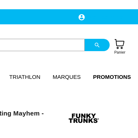
account_circle
Mon compte
search
Panier
TRIATHLON
MARQUES
PROMOTIONS
ing Mayhem -