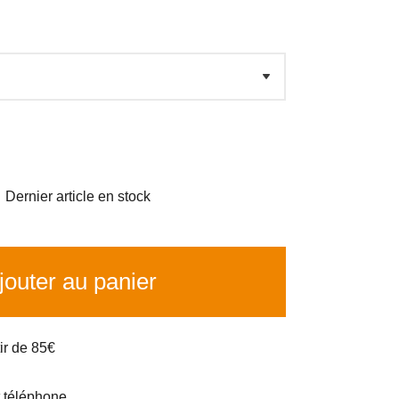

Dernier article en stock
outer au panier
tir de 85€
t téléphone