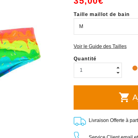
35,00€
Taille maillot de bain
Voir le Guide des Tailles
Quantité
shopping_cart
Aj
Livraison Offerte à par
Service Client email e