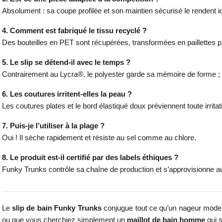
Absolument : sa coupe profilée et son maintien sécurisé le rendent id
4. Comment est fabriqué le tissu recyclé ?
Des bouteilles en PET sont récupérées, transformées en paillettes puis 
5. Le slip se détend-il avec le temps ?
Contrairement au Lycra®, le polyester garde sa mémoire de forme ; p
6. Les coutures irritent-elles la peau ?
Les coutures plates et le bord élastiqué doux préviennent toute irri
7. Puis-je l’utiliser à la plage ?
Oui ! Il sèche rapidement et résiste au sel comme au chlore.
8. Le produit est-il certifié par des labels éthiques ?
Funky Trunks contrôle sa chaîne de production et s’approvisionne au
Le
slip de bain Funky Trunks
conjugue tout ce qu’un nageur moder
ou que vous cherchiez simplement un
maillot de bain homme
qui s