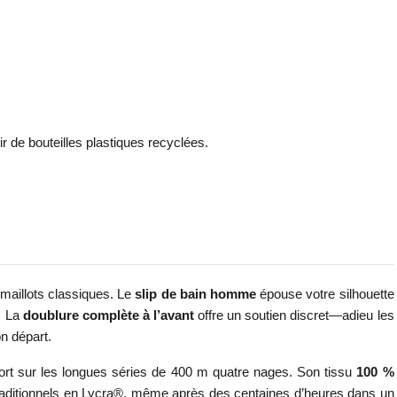
r de bouteilles plastiques recyclées.
 maillots classiques. Le
slip de bain homme
épouse votre silhouette
. La
doublure complète à l’avant
offre un soutien discret—adieu les
n départ.
fort sur les longues séries de 400 m quatre nages. Son tissu
100 %
s traditionnels en Lycra®, même après des centaines d’heures dans un