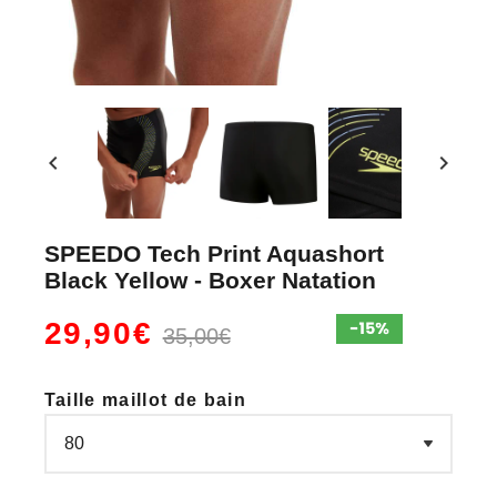
chevron_left
chevron_right
SPEEDO Tech Print Aquashort
Black Yellow - Boxer Natation
29,90€
35,00€
Taille maillot de bain