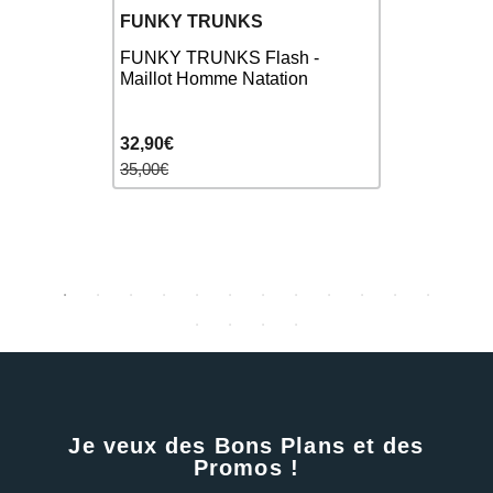
FUNKY TRUNKS
ARENA
Short -
FUNKY TRUNKS Flash -
Drag Suit 
tation
Maillot Homme Natation
Pink
32,90€
24,90€
35,00€
27,00€
Je veux des Bons Plans et des
Promos !