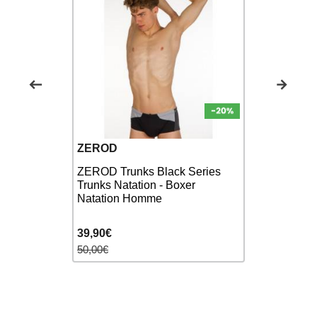
ZEROD
SWEAMS
tal V-Cut
ZEROD Trunks Black Series
SWEAMS T
n - Boxer
Trunks Natation - Boxer
Boxer Nat
Natation Homme
39,90€
36,90€
50,00€
48,00€