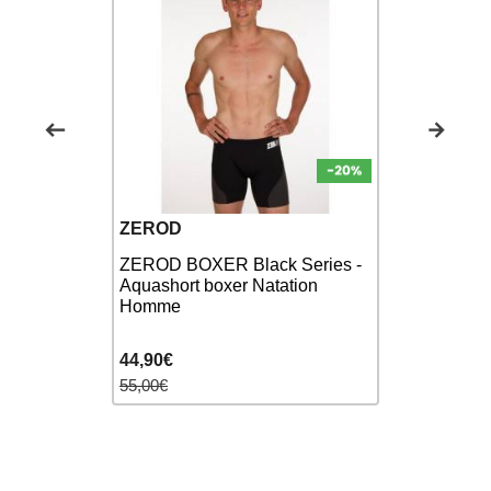
ZEROD
ARENA
ZEROD BOXER Black Series -
MEN'S AR
er Shorty
Aquashort boxer Natation
DELIGHT 
omme
Homme
SHORT
44,90€
43,90€
55,00€
48,00€