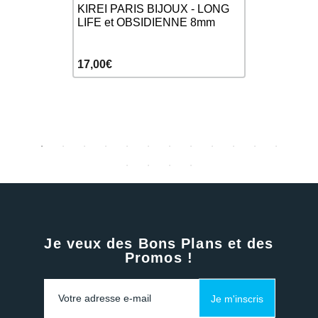
REI PARIS
TURQUOIS
KIREI PARIS BIJOUX - LONG
PARIS BI
LIFE et OBSIDIENNE 8mm
17,00€
13,00€
Je veux des Bons Plans et des
Promos !
Je m'inscris