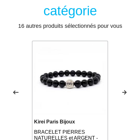
catégorie
16 autres produits sélectionnés pour vous
Kirei Paris Bijoux
Kirei Pari
BRACELET PIERRES
relles
Bracelet Pi
NATURELLES et ARGENT -