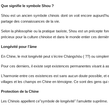
Que signifie le symbole Shou ?
Shou est un ancien symbole chinois dont on voit encore aujourd'hui l
partage des connaissances de la vie.
Selon la philosophie ou la pratique taoïste, Shou est un précepte fon
précieux pour la culture chinoise et dans le monde entier ces derniè
Longévité pour l'âme
En Chine, le mot longévité peut s'écrire Chángshòu ( ??) ou simplemen
Pour ces derniers, il existe sept existences permanentes visant à assurer
L'harmonie entre ces existences est sans aucun doute possible, et e
villages et les champs en Chine en témoigne. Ce sont des gens qui so
Protection de la Chine
Les Chinois appellent ce"symbole de longévité" l'amulette suprême.