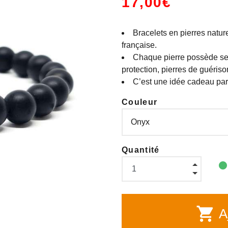
17,00€
Bracelets en pierres nature
française.
Chaque pierre possède ses 
protection, pierres de guérison
C’est une idée cadeau parf
Couleur
Quantité
shopping_cart
Aj