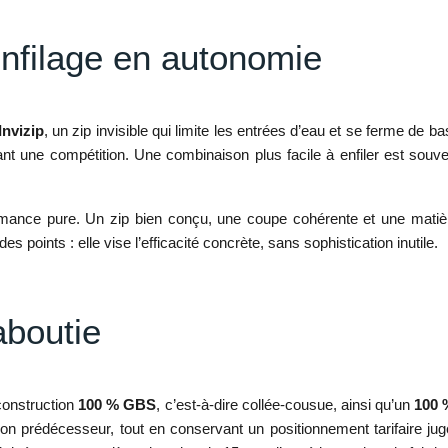
’enfilage en autonomie
Invizip
, un zip invisible qui limite les entrées d’eau et se ferme de ba
vant une compétition. Une combinaison plus facile à enfiler est souv
rformance pure. Un zip bien conçu, une coupe cohérente et une matiè
oints : elle vise l’efficacité concrète, sans sophistication inutile.
aboutie
onstruction
100 % GBS
, c’est-à-dire collée-cousue, ainsi qu’un
100 
 son prédécesseur, tout en conservant un positionnement tarifaire j