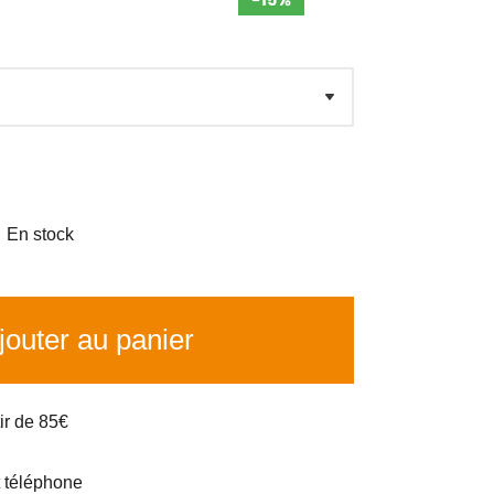

En stock
outer au panier
tir de 85€
t téléphone