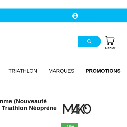
account_circle
Mon compte
search
Panier
TRIATHLON
MARQUES
PROMOTIONS
mme (Nouveauté
 Triathlon Néoprène