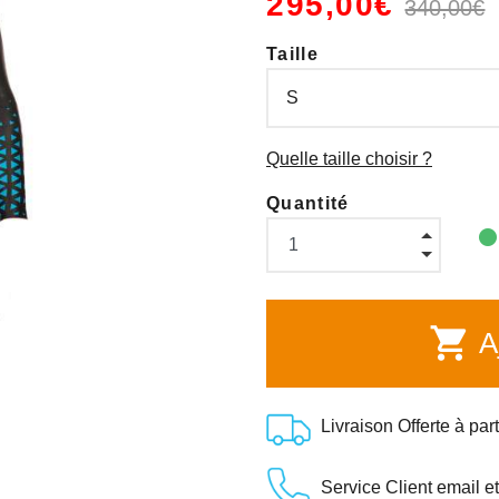
295,00€
340,00€
Taille
Quelle taille choisir ?
Quantité
shopping_cart
Aj
Livraison Offerte à par
Service Client email e