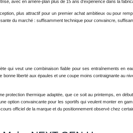
isé, avec en arrière-plan plus de 15 ans d’expérience dans la fabri
a conception, plus attractif pour un premier achat ambitieux ou pour
sante du marché : suffisamment technique pour convaincre, suffisamm
hlète qui veut une combinaison fiable pour ses entraînements en eau
bonne liberté aux épaules et une coupe moins contraignante au niveau
ne protection thermique adaptée, que ce soit au printemps, en début 
i une option convaincante pour les sportifs qui veulent monter en g
scours officiel de la marque et du positionnement observé chez certa