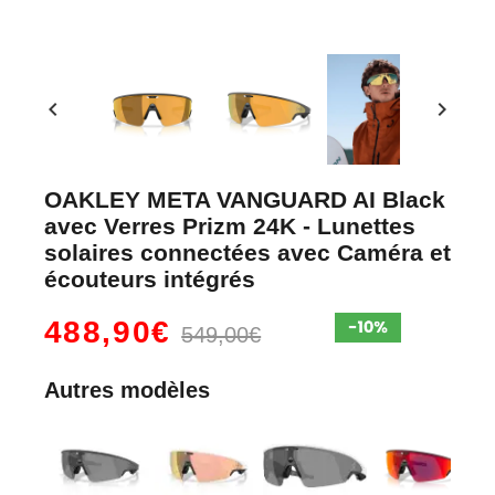
chevron_left
chevron_right
OAKLEY META VANGUARD AI Black
avec Verres Prizm 24K - Lunettes
solaires connectées avec Caméra et
écouteurs intégrés
488,90€
549,00€
Autres modèles