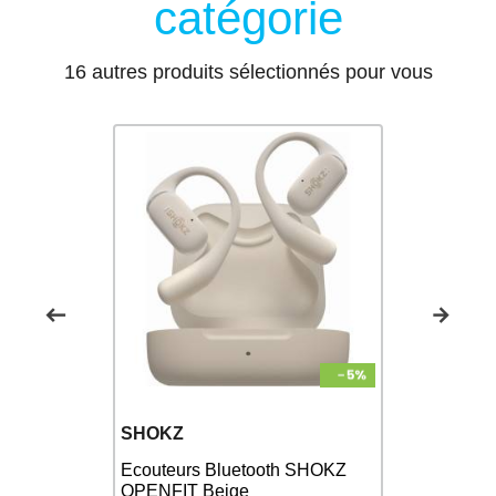
catégorie
16 autres produits sélectionnés pour vous
SHOKZ
FINIS
old pour
Ecouteurs Bluetooth SHOKZ
rd
FINIS Temp
OPENFIT Beige