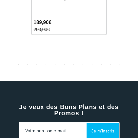
Replaceme
189,90€
10,00€
200,00€
Je veux des Bons Plans et des
Promos !
Je m'inscris