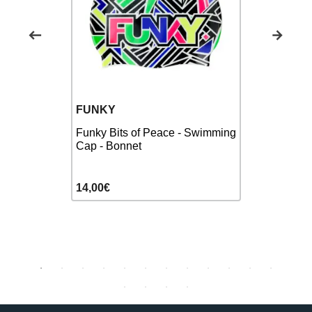
FUNKY
FUNKY
 -
Funky Bits of Peace - Swimming
Funky Kuli
ur lunettes
Cap - Bonnet
Cap - Bonn
14,00€
14,00€