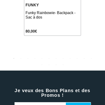
FUNKY
FUNKY T
!-
Funky Rainbowie- Backpack -
Funky Kulin
net
Sac à dos
Serviette
80,00€
30,00€
Je veux des Bons Plans et des
Promos !