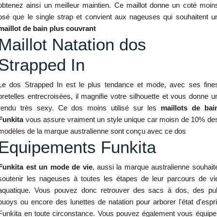
obtenez ainsi un meilleur maintien. Ce maillot donne un coté moin
osé que le single strap et convient aux nageuses qui souhaitent u
maillot de bain plus couvrant
Maillot Natation dos
Strapped In
Le dos Strapped In est le plus tendance et mode, avec ses fine
bretelles entrecroisées, il magnifie votre silhouette et vous donne u
rendu très sexy. Ce dos moins utilisé sur les
maillots de bai
Funkita
vous assure vraiment un style unique car moisn de 10% de
modèles de la marque australienne sont conçu avec ce dos
Equipements Funkita
Funkita est un mode de vie
, aussi la marque australienne souhait
soutenir les nageuses à toutes les étapes de leur parcours de vi
aquatique. Vous pouvez donc retrouver des sacs à dos, des pul
buoys ou encore des lunettes de natation pour arborer l'état d'espri
Funkita en toute circonstance. Vous pouvez également vous équipe