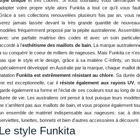
style unique
et très colorés. Si vous souhaitez vous démarquer e
adopter votre propre style alors Funkita a tout ce qu'il vous faut
Grâce à ses collections renouvelées plusieurs fois par an, vous n
serez jamais lassée devant la très grande quantité de nouveau
modèles fréquemment proposé par la pépite australienne. Assemblé
avec une parfaite maitrise des codes et avec un soin particulie
accordé à l'
esthétisme des maillots de bain
, La marque australienn
a su conquérir le coeur de milliers de nageuses. Mais Funkita ce n'es
pas que le style et le design, grâce à sa matière C-Infinty, un tiss
spécialement développé en Australie par la marque, chaque maillot d
natation
Funkita est extrêmement résistant au chlore
. Sa durée d
vie est exceptionnelle, car il
résiste également aux rayons UV
, e
garde également sa forme et l'éclat de ses couleurs tout au long de s
durée de vie. Les australiens ont pensé à tout puisque leurs modèle
ne s'arrêtent pas aux maillots de bain, et vous propose également tou
un ensemble de matériel indispensable aux nageuses: sac à dos
serviettes, lunettes, bonnets et bien d'autres accessoires à découvrir.
Le style Funkita