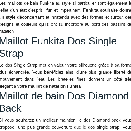
Les maillots de bain Funkita au style si particulier sont également l
reflet d'un état d'esprit : fun et impertinent.
Funkita souhaite donn
un style déconcertant
et innatendu avec des formes et surtout de
designs et couleurs qu'ils ont su incorporé au bord des bassins d
natation
Maillot Funkita Dos Single
Strap
Le dos Single Strap met en valeur votre silhouette grâce à sa form
plus échancrée. Vous bénéficiez ainsi d'une plus grande liberté d
mouvement dans l'eau Les bretelles fines donnent un côté trè
élégant à votre
maillot de natation Funkia
Maillot de bain Dos Diamond
Back
Si vous souhaitez un meilleur maintien, le dos Diamond back vou
propose une plus grande couverture que le dos single strap. Vou