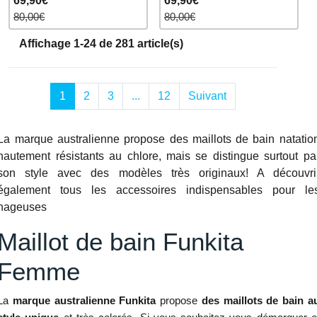
69,90€
69,90€
80,00€
80,00€
Affichage 1-24 de 281 article(s)
1
2
3
...
12
Suivant
La marque australienne propose des maillots de bain natatio
hautement résistants au chlore, mais se distingue surtout pa
son style avec des modèles très originaux! A découvri
également tous les accessoires indispensables pour le
nageuses
Maillot de bain Funkita
Femme
La
marque australienne Funkita
propose
des maillots de bain a