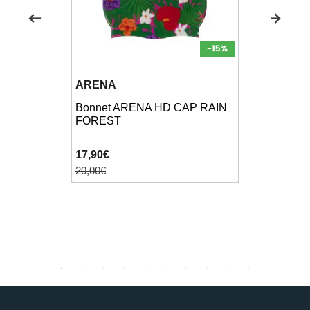
ARENA
ARENA
ngs ARENA
Bonnet ARENA HD CAP RAIN
Bonnet de
ck
FOREST
Moulded Ca
17,90€
12,90€
20,00€
16,00€