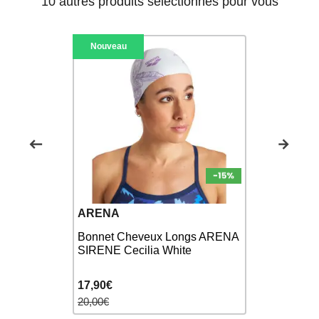
10 autres produits sélectionnés pour vous
Nouveau
ARENA
ARENA
ngs ARENA
Bonnet Cheveux Longs ARENA
Bonnet de
y
SIRENE Cecilia White
MOULDED 
17,90€
12,90€
20,00€
16,00€