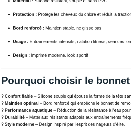
Matériau :
Silicone résistant, souple et sans PVC
Protection :
Protège les cheveux du chlore et réduit la traction
Bord renforcé :
Maintien stable, ne glisse pas
Usage :
Entraînements intensifs, natation fitness, séances lo
Design :
Imprimé moderne, look sportif
Pourquoi choisir le bonne
?
Confort fiable
– Silicone souple qui épouse la forme de la tête sa
?
Maintien optimal
– Bord renforcé qui empêche le bonnet de remon
?
Performance aquatique
– Réduction de la résistance à l’eau pour 
?
Durabilité
– Matériaux résistants adaptés aux entraînements fréq
?
Style moderne
– Design inspiré par l’esprit des nageurs d’élite.