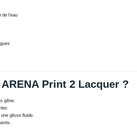
 de l’eau
ngues
t ARENA Print 2 Lacquer ?
ns gêne.
ter.
une glisse fluide.
uents.