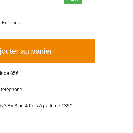

En stock
outer au panier
tir de 85€
t téléphone
é-En 3 ou 4 Fois à partir de 135€