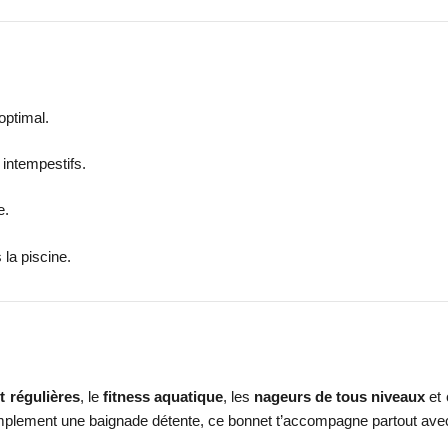
optimal.
intempestifs.
e.
la piscine.
t régulières
, le
fitness aquatique
, les
nageurs de tous niveaux
et 
plement une baignade détente, ce bonnet t’accompagne partout avec st