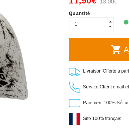
11,90€
13,00€
Quantité
shopping_cart
Aj
Livraison Offerte à par
Service Client email e
Paiement 100% Sécuris
Site 100% français