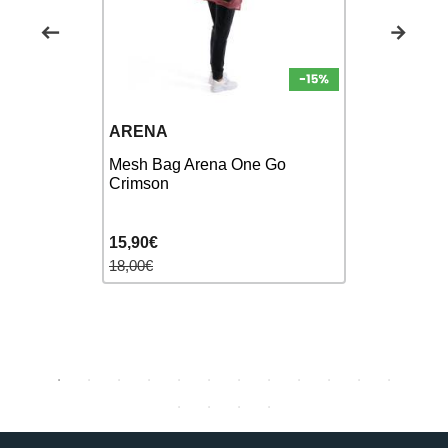
ARENA
SWEAMS
ull Black
Mesh Bag Arena One Go
Mesh Bag 
Crimson
Blue
15,90€
18,90€
18,00€
23,00€