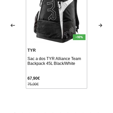
TYR
ARENA
H Arena -
Sac a dos TYR Alliance Team
Mesh Bag 
Backpack 45L Black/White
Team Fluo
67,90€
14,90€
75,00€
17,00€