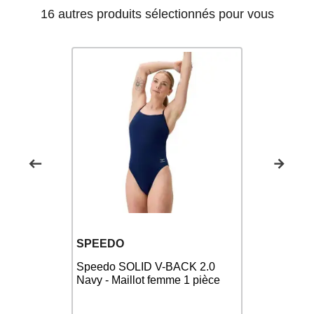
16 autres produits sélectionnés pour vous
ZEROD
SPEEDO
Fly Back
ZEROD Shap
llot
de bain Na
Speedo SOLID V-BACK 2.0
ece
pièce
Navy - Maillot femme 1 pièce