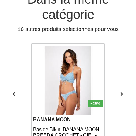
catégorie
16 autres produits sélectionnés pour vous
BANANA MOON
SWEAMS
Bas de Bikini BANANA MOON
- Maillot
BREEDA CROCHET - CIEL -
SWEAMS SP