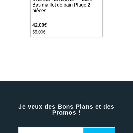
mme 1
Bas maillot de bain Plage 2
Femme 1 Pi
pièces
42,00€
49,90€
55,00€
65,00€
Je veux des Bons Plans et des
Promos !