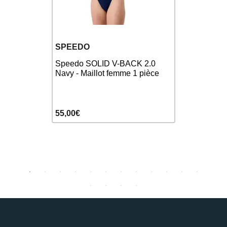
BANANA 
SPEEDO
Bas de Bi
rts -
BREEDA C
tion Femme
Speedo SOLID V-BACK 2.0
Bas maillo
Navy - Maillot femme 1 pièce
pièces
42,00€
55,00€
55,00€