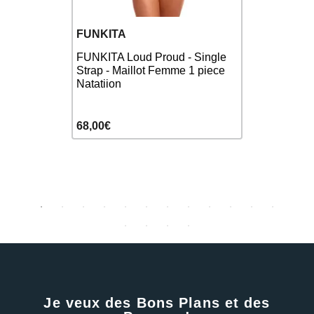
FUNKITA
FUNKITA
FUNKITA C
umakua -
FUNKITA Loud Proud - Single
Diamond Ba
ion
Strap - Maillot Femme 1 piece
Femme Nat
Natatiion
59,90€
68,00€
68,00€
Je veux des Bons Plans et des