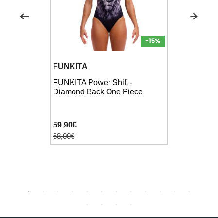
ARENA
FUNKITA
os
Bas Aren
FUNKITA Power Shift -
ot de bain
Black Red 
Diamond Back One Piece
ece
Natation e
59,90€
12,00€
68,00€
30,00€