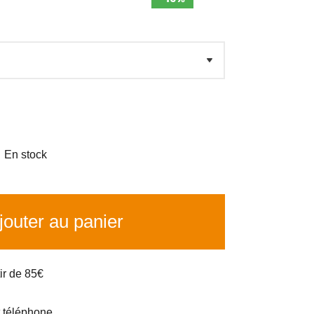

En stock
outer au panier
tir de 85€
t téléphone