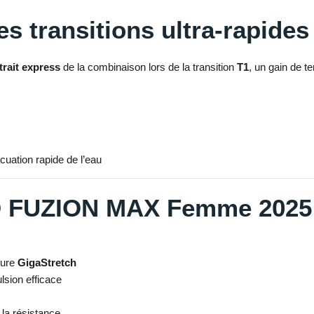
s transitions ultra-rapides
trait express
de la combinaison lors de la transition
T1
, un gain de 
acuation rapide de l’eau
OD FUZION MAX Femme 2025
lure
GigaStretch
lsion efficace
 la résistance