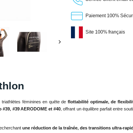
Paiement 100% Sécuris
Site 100% français
keyboard_arrow_right
thlon
 triathlètes féminines en quête de
flottabilité optimale, de flexi
 #39, #39 AERODOME et #40
, offrant un équilibre parfait entre so
recherchant
une réduction de la traînée, des transitions ultra-rapi