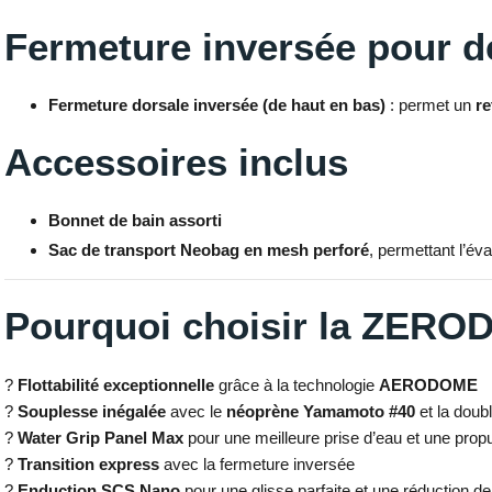
Fermeture inversée pour de
Fermeture dorsale inversée (de haut en bas)
: permet un
re
Accessoires inclus
Bonnet de bain assorti
Sac de transport Neobag en mesh perforé
, permettant l’év
Pourquoi choisir la ZER
?
Flottabilité exceptionnelle
grâce à la technologie
AERODOME
?
Souplesse inégalée
avec le
néoprène Yamamoto #40
et la doub
?
Water Grip Panel Max
pour une meilleure prise d’eau et une propu
?
Transition express
avec la fermeture inversée
?
Enduction SCS Nano
pour une glisse parfaite et une réduction de