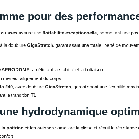
amme pour des performance
s cuisses
assure une
flottabilité exceptionnelle
, permettant une posi
à la doublure
GigaStretch
, garantissant une totale liberté de mouve
39 AERODOME
, améliorant la stabilité et la flottaison
n meilleur alignement du corps
o #40
, avec doublure
GigaStretch
, garantissant une flexibilité maxi
tant la transition T1
 une hydrodynamique optim
a poitrine et les cuisses
: améliore la glisse et réduit la résistance 
confort