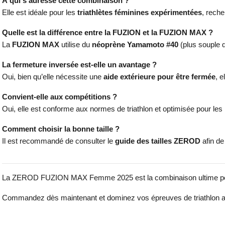
À qui s’adresse cette combinaison ?
Elle est idéale pour les
triathlètes féminines expérimentées
, rech
Quelle est la différence entre la FUZION et la FUZION MAX ?
La
FUZION MAX
utilise du
néoprène Yamamoto #40
(plus souple q
La fermeture inversée est-elle un avantage ?
Oui, bien qu’elle nécessite une
aide extérieure pour être fermée
, e
Convient-elle aux compétitions ?
Oui, elle est conforme aux normes de triathlon et optimisée pour les
Comment choisir la bonne taille ?
Il est recommandé de consulter le
guide des tailles ZEROD
afin de
La ZEROD FUZION MAX Femme 2025 est la combinaison ultime pour les
Commandez dès maintenant et dominez vos épreuves de triathlon a