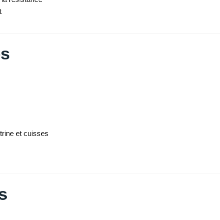
t
es
rine et cuisses
s