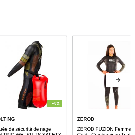
e
LTING
ZEROD
uée de sécurité de nage
ZEROD FUZION Femme B
LTING WETSUITS SAFETY
Gold - Combinaison Triath