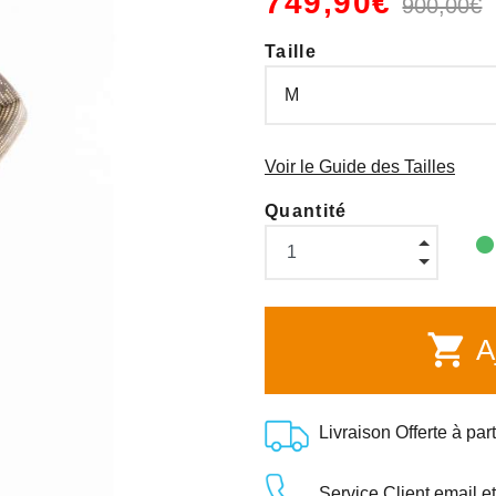
749,90€
900,00€
Taille
Voir le Guide des Tailles
Quantité
shopping_cart
Aj
Livraison Offerte à par
Service Client email e