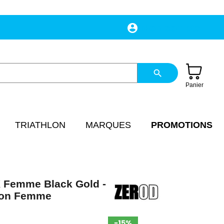
account_circle
Mon compte
search
Panier
TRIATHLON
MARQUES
PROMOTIONS
Femme Black Gold -
lon Femme