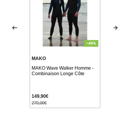
ZEROD
MAKO
e nage
ZEROD AR
MAKO Wave Walker Homme -
S SAFETY
Blue - Com
Combinaison Longe Côte
Femme
149,90€
279,90€
270,00€
325,00€