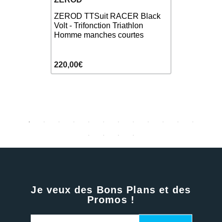
Blue -
ZEROD TTSuit RACER Black
ZEROD RA
n Homme
Volt - Trifonction Triathlon
Trifonctio
Homme manches courtes
sans manc
220,00€
180,00€
Je veux des Bons Plans et des
Promos !