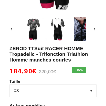
chevron_left
chevron_right
ZEROD TTSuit RACER HOMME
Tropadelic - Trifonction Triathlon
Homme manches courtes
184,90€
220,00€
Taille
Autres modèles