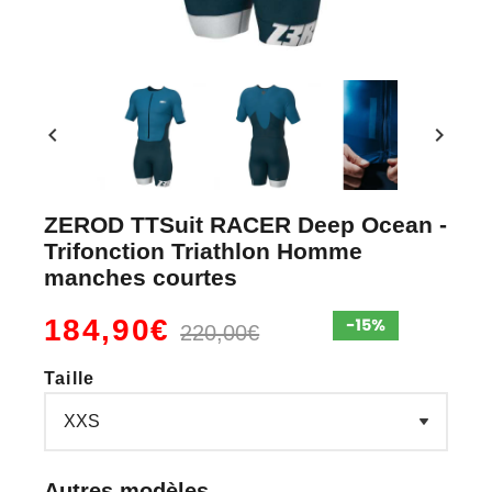
chevron_left
chevron_right
ZEROD TTSuit RACER Deep Ocean -
Trifonction Triathlon Homme
manches courtes
184,90€
220,00€
Taille
Autres modèles