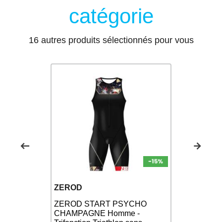
catégorie
16 autres produits sélectionnés pour vous
ZEROD
ZEROD
ZEROD START PSYCHO
mme -
CHAMPAGNE Homme -
ZEROD TT