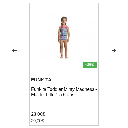
FUNKITA
FUNKITA
Bas de mai
 Sunkissed
Funkita Toddler Minty Madness -
Palm a Lot 
de bain
Maillot Fille 1 à 6 ans
Maillot de
2 pieces
23,00€
15,00€
30,00€
30,00€