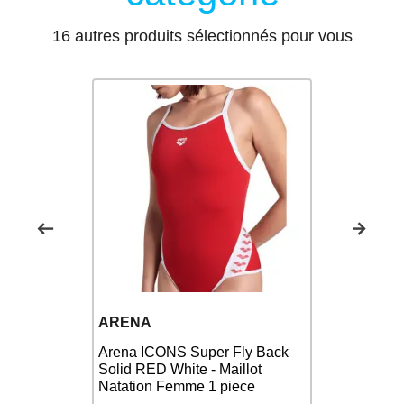
16 autres produits sélectionnés pour vous
ARENA
ARENA
 Sunkissed
Arena ES
Arena ICONS Super Fly Back
de maillot
Back Navy 
Solid RED White - Maillot
Maillot Na
Natation Femme 1 piece