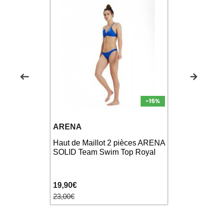
SWEAMS
ARENA
SWEAMS 
Haut de Maillot 2 pièces ARENA
o Gos
- Maillot 
SOLID Team Swim Top Royal
 bain
Bretelles F
19,90€
49,90€
23,00€
65,00€