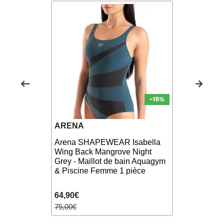
Nouveau
ARENA
FUNKITA
Arena SHAPEWEAR Isabella
Wing Back Mangrove Night
 Cross
FUNKITA Hil
Grey - Maillot de bain Aquagym
emme 1
Diamond B
& Piscine Femme 1 pièce
uagym
1 piece Nat
64,90€
68,00€
75,00€