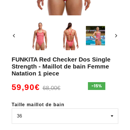
chevron_left
chevron_right
FUNKITA Red Checker Dos Single
Strength - Maillot de bain Femme
Natation 1 piece
59,90€
68,00€
Taille maillot de bain