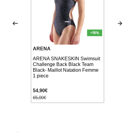
ARENA
BANANA 
ARENA SNAKESKIN Swimsuit
Bas de Bi
INES -
Challenge Back Black Team
DASIA RO
e 2 pièces
Black- Maillot Natation Femme
Bas maillo
1 piece
pièces
54,90€
24,00€
65,00€
32,00€