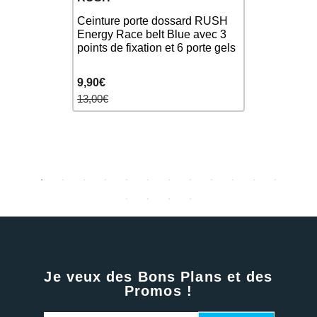
ORCA
ginal -
Ceinture porte dossard RUSH
Casquette
sible porte
Energy Race belt Blue avec 3
Black
one ...
points de fixation et 6 porte gels
9,90€
29,90€
13,00€
35,00€
Je veux des Bons Plans et des
Promos !