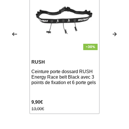
RUSH
ZEROD
ard RUSH
Ceinture porte dossard RUSH
Gants Né
anc avec 3
Energy Race belt Black avec 3
Orange
6 porte gels
points de fixation et 6 porte gels
9,90€
39,90€
13,00€
42,00€