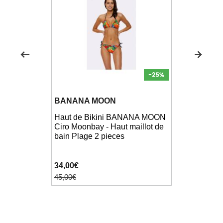
BANANA 
BANANA MOON
Haut de Bi
NANA MOON
Haut de Bikini BANANA MOON
BLUCO OC
ye - Haut
Ciro Moonbay - Haut maillot de
Haut maillo
 2 pièces
bain Plage 2 pieces
pièces
34,00€
42,00€
45,00€
55,00€