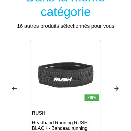
catégorie
16 autres produits sélectionnés pour vous
RUSH
GEAR AID
Headband Running RUSH -
Eliminateu
SWEAMS
BLACK - Bandeau running
combinaiso
LUE -