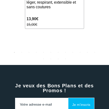
léger, respirant, extensible et
natation 
sans coutures
Odor Elimi
13,90€
10,90€
15,00€
16,00€
Je veux des Bons Plans et des
Promos !
Je m'inscris