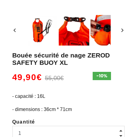
chevron_left
chevron_right
Bouée sécurité de nage ZEROD
SAFETY BUOY XL
49,90€
55,00€
- capacité : 16L
- dimensions : 36cm * 71cm
Quantité