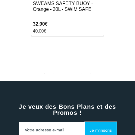
nage ZEROD
SWEAMS SAFETY BUOY -
Bouée séc
Orange - 20L - SWIM SAFE
SAFETY B
32,90€
40,00€
40,00€
Je veux des Bons Plans et des
Promos !
Je m'inscris