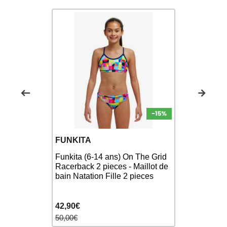
FUNKITA
FUNKITA
Funkita (6-14 ans) On The Grid
Maillot Funk
) Kulin
Racerback 2 pieces - Maillot de
piece unic
- Maillot
bain Natation Fille 2 pieces
Fille
42,90€
23,00€
50,00€
30,00€