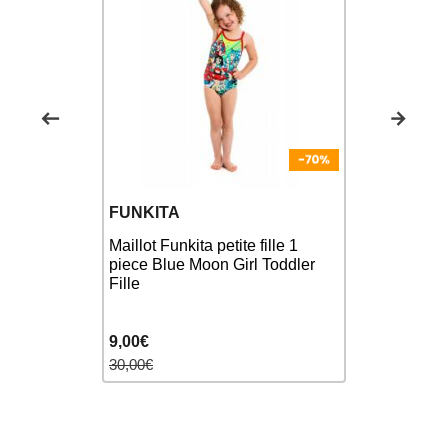
FUNKITA
FUNKITA
ns) Lippy
Maillot Funkita petite fille 1
Funkita To
 Maillot de
piece Blue Moon Girl Toddler
OFF - Maill
 piece
Fille
9,00€
22,00€
30,00€
35,00€